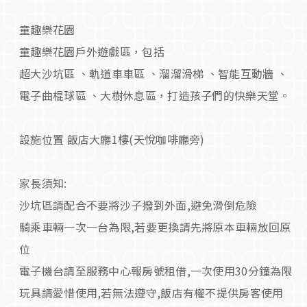
童趣樂花園
童趣樂花園戶外遊戲區，包括
超大沙坑區 、軌道車車區 、溜溜滑梯 、智能互動牆 、
電子曲棍球區 、大樹休息區，打造孩子們的快樂天堂。
設施位置 飯店大廳1樓(天悅咖啡廳旁)
家長須知:
沙坑區請配合不要將沙子撥到外面,避免滑倒危險
騎乘車輛一次一台為限,若要更換請先將原本車輛放回原
位
電子機台請至服務中心報房號租借,一次使用30分鐘為限
玩具請愛惜使用,若無法遵守,飯店有權不提供房客使用