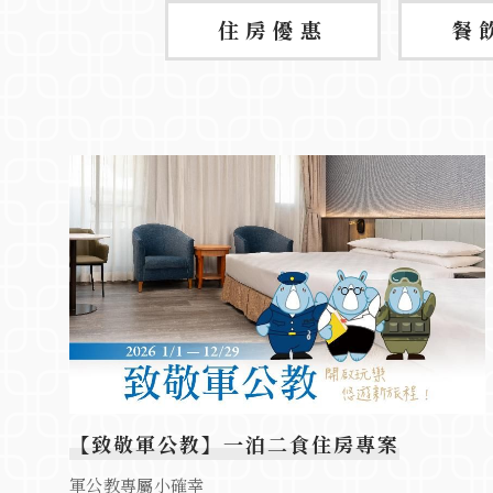
住房優惠
餐
【致敬軍公教】一泊二食住房專案
軍公教專屬小確幸